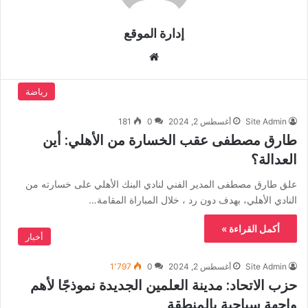
إدارة الموقع
موق
ع
الوي
رياضة
ب
Site Admin
أغسطس 2, 2024
0
181
طارق مصطفى عقب الخسارة من الأهلي: أين
العدالة؟
علق طارق مصطفى المدير الفني لنادي البنك الأهلي على خسارته من
النادي الأهلي، بهدف دون رد ، خلال المباراة المقامة…
أكمل القراءة »
أخبار
Site Admin
أغسطس 2, 2024
0
1٬797
حزب الاتحاد: مدينة العلمين الجديدة نموذجًا لأهم
واجهة سياحية بالمنطقة