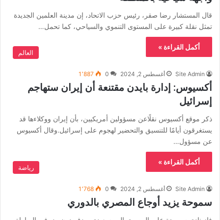
قال المستشار رضا صقر، رئيس حزب الاتحاد، إن مدينة العلمين الجديدة
تمثل نقلة كبيرة على المستوى التنموي والسياحي، كما تحمل…
أكمل القراءة »
العالم
Site Admin
أغسطس 2, 2024
0
1٬887
أكسيوس: إدارة بايدن مقتنعة أن إيران ستهاجم
إسرائيل
ذكر موقع أكسيوس نقلًاعن مسؤولين أمريكيين، بأن إيران ووكلاءها قد
يستغرقون أيامًا للتنسيق والتحضير لهجوم على إسرائيل.وقال ‏أكسيوس
عن مسؤول…
أكمل القراءة »
رياضة
Site Admin
أغسطس 2, 2024
0
1٬768
سموحة يزيد أوجاع المصري بالدوري
فاز نادي سموحة على المصري البورسعيدي بهدف دون رد، في المباراة