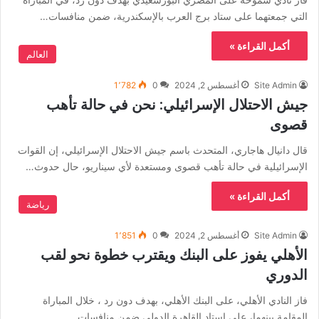
التي جمعتهما على ستاد برج العرب بالإسكندرية، ضمن منافسات…
أكمل القراءة »
العالم
Site Admin
أغسطس 2, 2024
0
1٬782
جيش الاحتلال الإسرائيلي: نحن في حالة تأهب
قصوى
قال دانيال هاجاري، المتحدث باسم جيش الاحتلال الإسرائيلي، إن القوات
الإسرائيلية في حالة تأهب قصوى ومستعدة لأي سيناريو، حال حدوث…
أكمل القراءة »
رياضة
Site Admin
أغسطس 2, 2024
0
1٬851
الأهلي يفوز على البنك ويقترب خطوة نحو لقب
الدوري
فاز النادي الأهلي، على البنك الأهلي، بهدف دون رد ، خلال المباراة
المقامة بينهما، على استاد القاهرة الدولي ضمن منافسات…