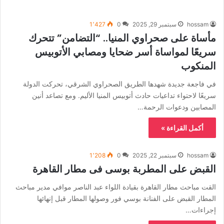
hossam
سبتمبر 29, 2025
0
1٬427
مأساة على صحراوي المنيا.. “التضامن” تتحرك
سريعًا لمواساة أسر ضحايا ومصابي الأتوبيس
المنكوب
في فاجعة جديدة شهدها الطريق الصحراوي الشرقي، تحركت الدولة
سريعًا لاحتواء تداعيات حادث أتوبيس المنيا الأليم. ومع تصاعد أنين
المصابين ودعوات الرحمة…
أكمل القراءة »
hossam
سبتمبر 22, 2025
0
1٬208
القبض على المطربة بوسى فى مطار القاهرة
القت مباحث مطار القاهرة بقيادة اللواء عبد الناصر موافي مدير مباحث
المطار القبض على الفنانة بوسي فور وصولها المطار قبل إنهائها
إجراءات…