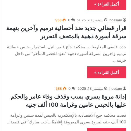
أكمل القراءة »
hossam
سبتمبر 20, 2025
0
956
قرار قضائي جديد ضد أخصائية ترميم وآخرين بتهمة
سرقة أسورة ذهبية بالمتحف التحرير
جدد قاضي المعارضات بمحكمة جنح قصر النيل استمرار حبس خصائية
ترميم واخرين بسرقة أسورة ذهبية “تعود للعصر المتأخر” من داخل
خزينة…
أكمل القراءة »
hossam
سبتمبر 13, 2025
0
588
إدانة مروة يسري بسب وقذف وفاء عامر والحكم
عليها بالحبس عامين وغرامة 100 ألف جنيه
قضت محكمة جنح الاقتصادية بالإسكندرية بالحبس لمدة سنتين وغرامة
100 ألف جنيه لمروة يسري المعروفة إعلاميًا بـ”بنت مبارك” في قضية…