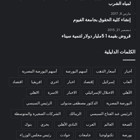
لمياه الشرب
مارس 6, 2017
إنشاء كلية الحقوق بجامعة الفيوم
ديسمبر 21, 2015
قروض بقيمة 1 5مليار دولار لتنمية سيناء
الكلمات الدليلية
أخبار
أسعار الذهب
أسهم البورصة
أسهم البورصة المصرية
ألعاب
إسرائيل
إقتصاد
اخبار
اخري
افريقيا
اقتصاد
الأهلي
الاحتلال الإسرائيلي
الاخبار
الاسرة
الاهلي
البورصة المصرية
الدكتور مصطفى مدبولى
الرئيس السيسي
الرئيس عبد الفتاح السيسي
الزمالك
الشركات الصغيرة والمتوسطة
الصحة
العالم
العرب
النادي الأهلي
بحري
بنوك
بورصة
تكنولوجيا
جامعات
حوادث
رئيس مجلس الوزراء