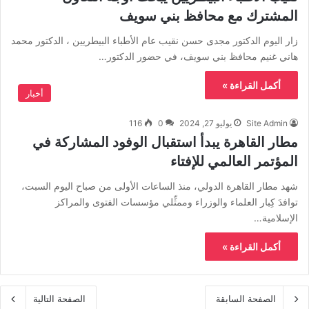
المشترك مع محافظ بني سويف
زار اليوم الدكتور مجدى حسن نقيب عام الأطباء البيطريين ، الدكتور محمد
هاني غنيم محافظ بني سويف، في حضور الدكتور…
أكمل القراءة »
أخبار
Site Admin
يوليو 27, 2024
0
116
مطار القاهرة يبدأ استقبال الوفود المشاركة في
المؤتمر العالمي للإفتاء
شهد مطار القاهرة الدولي، منذ الساعات الأولى من صباح اليوم السبت،
توافدَ كِبار العلماء والوزراء وممثِّلي مؤسسات الفتوى والمراكز
الإسلامية…
أكمل القراءة »
الصفحة السابقة
الصفحة التالية