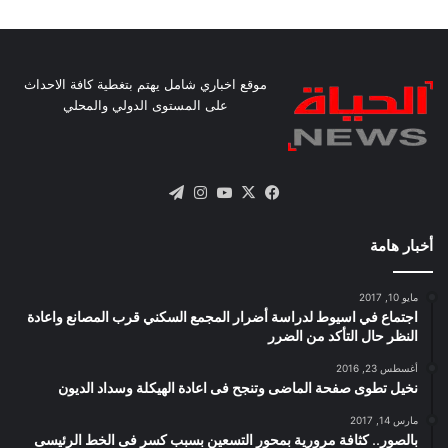
موقع اخباري شامل يهتم بتغطية كافة الاحداث
على المستوى الدولي والمحلي
X
فيسبوك
يوتيوب
انستقرام
تيلقرام
أخبار هامة
مايو 10, 2017
اجتماع في اسيوط لدراسة أضرار المجمع السكني قرب المصانع واعادة
النظر حال التأكد من الضرر
أغسطس 23, 2016
نخيل تطوى صفحة الماضى وتنجح فى اعادة الهيكلة وسداد الديون
مارس 14, 2017
بالصور.. كثافة مرورية بمحور التسعين بسبب كسر فى الخط الرئيسى