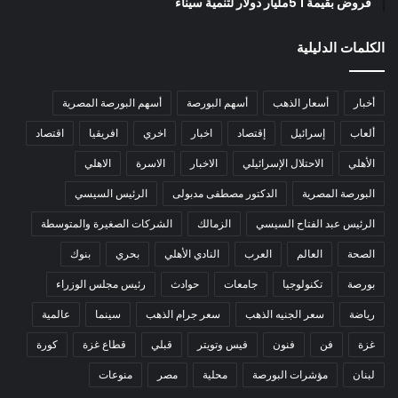
قروض بقيمة 1 5مليار دولار لتنمية سيناء
الكلمات الدليلية
أخبار
أسعار الذهب
أسهم البورصة
أسهم البورصة المصرية
ألعاب
إسرائيل
إقتصاد
اخبار
اخري
افريقيا
اقتصاد
الأهلي
الاحتلال الإسرائيلي
الاخبار
الاسرة
الاهلي
البورصة المصرية
الدكتور مصطفى مدبولى
الرئيس السيسي
الرئيس عبد الفتاح السيسي
الزمالك
الشركات الصغيرة والمتوسطة
الصحة
العالم
العرب
النادي الأهلي
بحري
بنوك
بورصة
تكنولوجيا
جامعات
حوادث
رئيس مجلس الوزراء
رياضة
سعر الجنيه الذهب
سعر جرام الذهب
سينما
عالمية
غزة
فن
فنون
فيس وتويتر
قبلي
قطاع غزة
كورة
لبنان
مؤشرات البورصة
محلية
مصر
منوعات