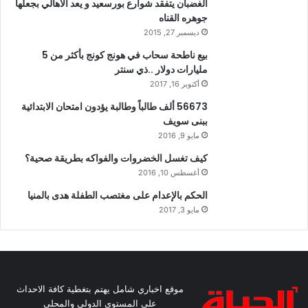
الغضبان يتفقد شوارع بورسعيد و يعد الاهالي بجعلها
جوهره القناه
ديسمبر 27, 2015
بيع ناطحة سحاب في هونج كونج بأكثر من 5
مليارات دولار ..ذي سنتر
أكتوبر 16, 2017
56673 ألف طالباً وطالبة يؤدون امتحان الابتدائية
ببنى سويف
مايو 9, 2016
كيف تغسل الخضروات والفواكه بطريقة صحية؟
أغسطس 10, 2016
الحكم بالإعدام على مغتصب الطفلة هدى بالمنيا
مايو 3, 2017
موقع اخباري شامل يهتم بتغطية كافة الاحداث
على المستوى الدولي والمحلي