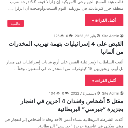
قالت هيئة المسح الجيولوجي الأمريكية إن زلزالا قوته 6.9 درجة ضرب
منطقة جزر كيرماديك في نيوزيلندا اليوم السبت.وأوضحت أن الزلزال…
أكمل القراءة »
عالمية
Site Admin
يناير 22, 2023
0
126
القبض على 4 إسرائيليات بتهمة تهريب المخدرات
من ألمانيا
ألقت السلطات الإسرائيلية القبض على أربع شابات إسرائيليات في مطار
تل أبيب وبحوزتهن 15 كيلوغراما من المخدرات في أمتعتهن، وفقاً…
أكمل القراءة »
Site Admin
ديسمبر 12, 2022
0
104
مقتل 5 أشخاص وفقدان 4 آخرين في انفجار
بجزيرة “جيرسي” البريطانية
أكدت الشرطة البريطانية مساء أمس الأحد وفاة 5 أشخاص إثر انفجار في
مبنى سكني في عاصمة جزيرة "جيرسي" البريطانية.