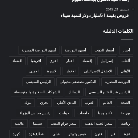
ديسمبر 21, 2015
قروض بقيمة 1 5مليار دولار لتنمية سيناء
الكلمات الدليلية
أخبار
أسعار الذهب
أسهم البورصة
أسهم البورصة المصرية
ألعاب
إسرائيل
إقتصاد
اخبار
اخري
افريقيا
اقتصاد
الأهلي
الاحتلال الإسرائيلي
الاخبار
الاسرة
الاهلي
البورصة المصرية
الدكتور مصطفى مدبولى
الرئيس السيسي
الرئيس عبد الفتاح السيسي
الزمالك
الشركات الصغيرة والمتوسطة
الصحة
العالم
العرب
النادي الأهلي
بحري
بنوك
بورصة
تكنولوجيا
جامعات
حوادث
رئيس مجلس الوزراء
رياضة
سعر الجنيه الذهب
سعر جرام الذهب
سينما
عالمية
غزة
فن
فنون
فيس وتويتر
قبلي
قطاع غزة
كورة