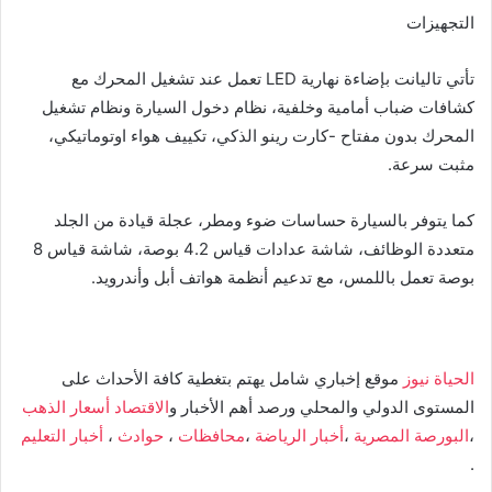
التجهيزات
تأتي تالیانت بإضاءة نهارية LED تعمل عند تشغيل المحرك مع
كشافات ضباب أمامية وخلفية، نظام دخول السيارة ونظام تشغيل
المحرك بدون مفتاح -كارت رینو الذكي، تكييف هواء اوتوماتيكي،
مثبت سرعة.
كما يتوفر بالسيارة حساسات ضوء ومطر، عجلة قيادة من الجلد
متعددة الوظائف، شاشة عدادات قياس 4.2 بوصة، شاشة قياس 8
بوصة تعمل باللمس، مع تدعيم أنظمة هواتف أبل وأندرويد.
الحياة نيوز
موقع إخباري شامل يهتم بتغطية كافة الأحداث على
المستوى الدولي والمحلي ورصد أهم الأخبار و
الاقتصاد
أسعار الذهب
،
البورصة المصرية
،
أخبار الرياضة
،
محافظات
،
حوادث
،
أخبار التعليم
.