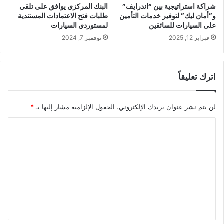
شراكة استراتيجية بين “اندرايف”
البنك المركزي يوافق على تلقي
و”أمان ليك” لتوفير خدمات التأمين
طلبات فتح الاعتمادات المستندية
على السيارات للسائقين
لمستوردي السيارات
فبراير 12, 2025
نوفمبر 7, 2024
اترك تعليقاً
لن يتم نشر عنوان بريدك الإلكتروني.
الحقول الإلزامية مشار إليها بـ
*
ا
ل
ت
ع
ل
ي
ق