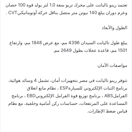
تعتمد رینو تالیانت على محرك تربو سعة 1.0 لتر یولد قوة 100 حصان
وعزم دوران يبلغ 140 نیوتن متر متصل بناقل حركة أوتوماتيكيCVT .
الطول والأبعاد
يبلغ طول تالیانت السيدان 4396 مم، مع عرض 1848 مم، وارتفاع
1501 مم، قاعدة عجلات بطول 2649 مم.
مواصفات الأمان
تتوفر رينو تالیانت في مصر بتجهيزات أمان، تشمل 4 وسائد هوائية،
برنامج الثبات الإلكتروني للسيارةESP ، نظام مانع انغلاق
الفراملABS ، برنامج توزيع قوة الفرامل الإلكترونيEBD ، برنامج
المساعدة على المرتفعات، حساسات ركن أمامية وخلفية، مع نظام
قياس ضغط الإطارات.