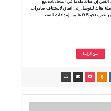
لغني إن هناك تقدماً في المحادثات مع
لة هناك للتوصل إلى اتفاق لاستئناف صادرات
النفط عبر خط أنابيب النفط العراقي التركي الذي كان يمر عبره نحو 0.5 % من إمدادات النفط
نسخ الرابط
‏VKontakte
Odnoklassniki
بوكيت
مشاركة عبر البريد
طباعة