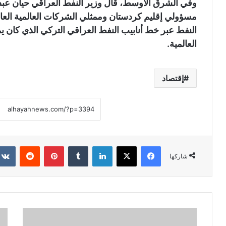
وفي الشرق الأوسط، قال وزير النفط العراقي حيان عبد ا
مسؤولي إقليم كردستان وممثلي الشركات العالمية العام
العالمية.
إقتصاد
فيسبوك
X
لينكدإن
‏Tumblr
بينتيريست
‏Reddit
شاركها