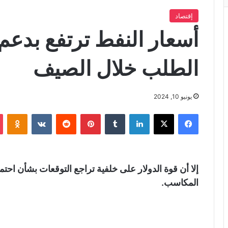
إقتصاد
أسعار النفط ترتفع بدعم 
الطلب خلال الصيف
يونيو 10, 2024
فيسبوك
X
لينكدإن
‏Tumblr
بينتيريست
‏Reddit
‏VKontakte
Odnoklassniki
إلا أن قوة الدولار على خلفية تراجع التوقعات بشأن احت
المكاسب.