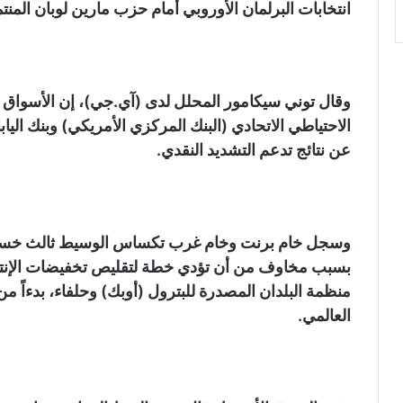
انتخابات البرلمان الأوروبي أمام حزب مارين لوبان المن
وقال توني سيكامور المحلل لدى (آي.جي)، إن الأسواق 
الاحتياطي الاتحادي (البنك المركزي الأمريكي) وبنك الياب
عن نتائج تدعم التشديد النقدي.
وسجل خام برنت وخام غرب تكساس الوسيط ثالث خسارة
بسبب مخاوف من أن تؤدي خطة لتقليص تخفيضات الإنتاج
منظمة البلدان المصدرة للبترول (أوبك) وحلفاء، بدءاً م
العالمي.