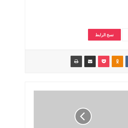
نسخ الرابط
‏VKontakte
Odnoklassniki
بوكيت
مشاركة عبر البريد
طباعة