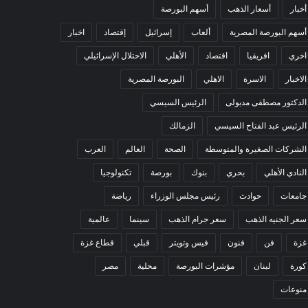
أخبار
أسعار الذهب
أسهم البورصة
أسهم البورصة المصرية
ألعاب
إسرائيل
إقتصاد
اخبار
اخري
افريقيا
اقتصاد
الأهلي
الاحتلال الإسرائيلي
الاخبار
الاسرة
الاهلي
البورصة المصرية
الدكتور مصطفى مدبولى
الرئيس السيسي
الرئيس عبد الفتاح السيسي
الزمالك
الشركات الصغيرة والمتوسطة
الصحة
العالم
العرب
النادي الأهلي
بحري
بنوك
بورصة
تكنولوجيا
جامعات
حوادث
رئيس مجلس الوزراء
رياضة
سعر الجنيه الذهب
سعر جرام الذهب
سينما
عالمية
غزة
فن
فنون
فيس وتويتر
قبلي
قطاع غزة
كورة
لبنان
مؤشرات البورصة
محلية
مصر
منوعات