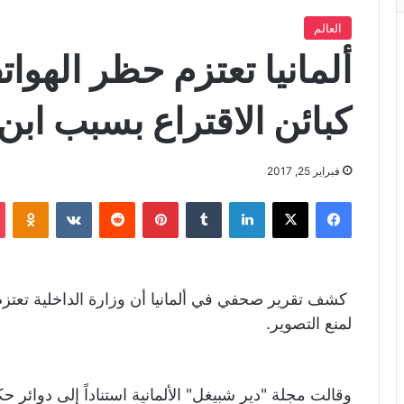
العالم
ألمانيا تعتزم حظر الهوا
كبائن الاقتراع بسبب ابن
فبراير 25, 2017
فيسبوك
X
لينكدإن
‏Tumblr
بينتيريست
‏Reddit
‏VKontakte
Odnoklassniki
كشف تقرير صحفي في ألمانيا أن وزارة الداخلية تعتزم 
لمنع التصوير.
وقالت مجلة "دير شبيغل" الألمانية استناداً إلى دوائر ح