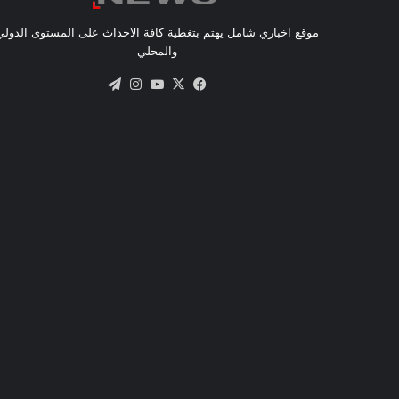
موقع اخباري شامل يهتم بتغطية كافة الاحداث على المستوى الدولي
والمحلي
X
فيسبوك
يوتيوب
انستقرام
تيلقرام