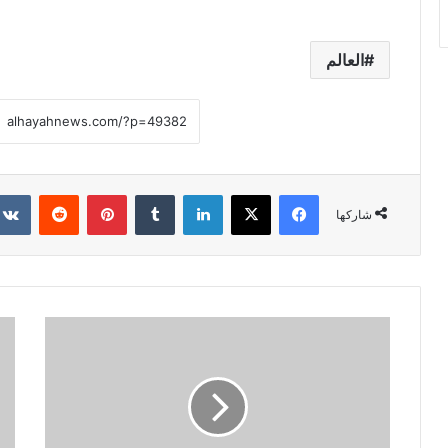
العالم
فيسبوك
X
لينكدإن
‏Tumblr
بينتيريست
‏Reddit
شاركها