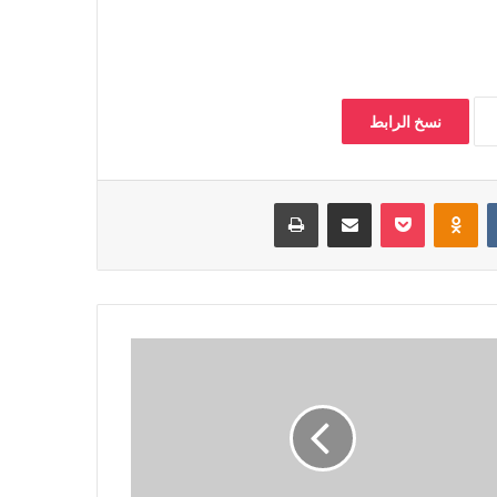
نسخ الرابط
‏VKontakte
Odnoklassniki
بوكيت
مشاركة عبر البريد
طباعة