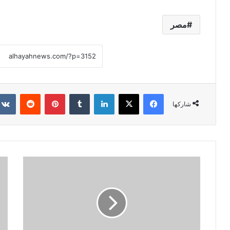
مصر
فيسبوك
X
لينكدإن
‏Tumblr
بينتيريست
‏Reddit
شاركها