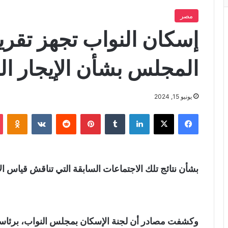
مصر
إسكان النواب تجهز تقر
المجلس بشأن الإيجار ال
يونيو 15, 2024
فيسبوك
X
لينكدإن
‏Tumblr
بينتيريست
‏Reddit
‏VKontakte
Odnoklassniki
بشأن نتائج تلك الاجتماعات السابقة التي تناقش قياس الأث
وكشفت مصادر أن لجنة الإسكان بمجلس النواب، برئاس