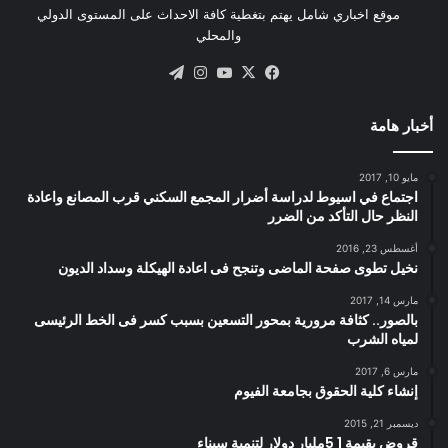
موقع اخباري شامل يهتم بتغطية كافة الاحداث على المستوى الدولي
والمحلي
X
فيسبوك
يوتيوب
انستقرام
تيلقرام
أخبار هامة
مايو 10, 2017
اجتماع في اسيوط لدراسة أضرار المجمع السكني قرب المصانع واعادة
النظر حال التأكد من الضرر
أغسطس 23, 2016
نخيل تطوى صفحة الماضى وتنجح فى اعادة الهيكلة وسداد الديون
مارس 14, 2017
بالصور.. كثافة مرورية بمحور التسعين بسبب كسر فى الخط الرئيسى
لمياه الشرب
مارس 6, 2017
إنشاء كلية الحقوق بجامعة الفيوم
ديسمبر 21, 2015
قروض بقيمة 1 5مليار دولار لتنمية سيناء