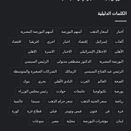
الكلمات الدليلية
أخبار
أسعار الذهب
أسهم البورصة
أسهم البورصة المصرية
ألعاب
إسرائيل
إقتصاد
اخبار
اخري
افريقيا
اقتصاد
الأهلي
الاحتلال الإسرائيلي
الاخبار
الاسرة
الاهلي
البورصة المصرية
الدكتور مصطفى مدبولى
الرئيس السيسي
الرئيس عبد الفتاح السيسي
الزمالك
الشركات الصغيرة والمتوسطة
الصحة
العالم
العرب
النادي الأهلي
بحري
بنوك
بورصة
تكنولوجيا
جامعات
حوادث
رئيس مجلس الوزراء
رياضة
سعر الجنيه الذهب
سعر جرام الذهب
سينما
عالمية
غزة
فن
فنون
فيس وتويتر
قبلي
قطاع غزة
كورة
لبنان
مؤشرات البورصة
محلية
مصر
منوعات