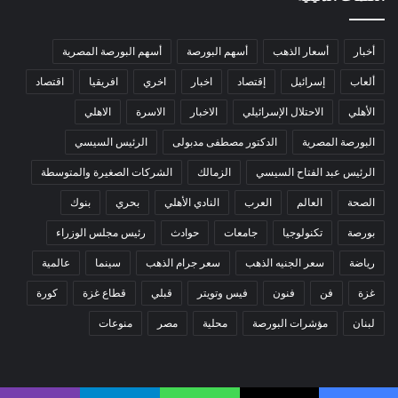
أخبار
أسعار الذهب
أسهم البورصة
أسهم البورصة المصرية
ألعاب
إسرائيل
إقتصاد
اخبار
اخري
افريقيا
اقتصاد
الأهلي
الاحتلال الإسرائيلي
الاخبار
الاسرة
الاهلي
البورصة المصرية
الدكتور مصطفى مدبولى
الرئيس السيسي
الرئيس عبد الفتاح السيسي
الزمالك
الشركات الصغيرة والمتوسطة
الصحة
العالم
العرب
النادي الأهلي
بحري
بنوك
بورصة
تكنولوجيا
جامعات
حوادث
رئيس مجلس الوزراء
رياضة
سعر الجنيه الذهب
سعر جرام الذهب
سينما
عالمية
غزة
فن
فنون
فيس وتويتر
قبلي
قطاع غزة
كورة
لبنان
مؤشرات البورصة
محلية
مصر
منوعات