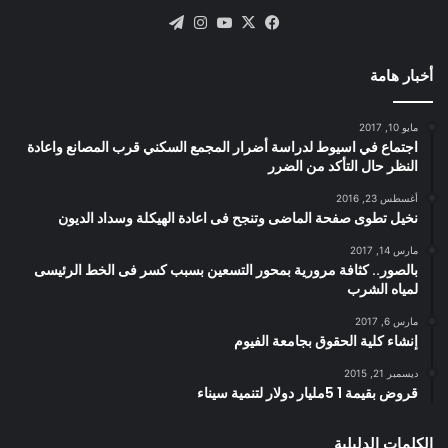
X
فيسبوك
يوتيوب
انستقرام
تيلقرام
أخبار هامة
مايو 10, 2017
اجتماع في اسيوط لدراسة أضرار المجمع السكني قرب المصانع واعادة
النظر حال التأكد من الضرر
أغسطس 23, 2016
نخيل تطوى صفحة الماضى وتنجح فى اعادة الهيكلة وسداد الديون
مارس 14, 2017
بالصور.. كثافة مرورية بمحور التسعين بسبب كسر فى الخط الرئيسى
لمياه الشرب
مارس 6, 2017
إنشاء كلية الحقوق بجامعة الفيوم
ديسمبر 21, 2015
قروض بقيمة 1 5مليار دولار لتنمية سيناء
الكلمات الدليلية