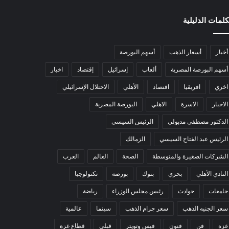
كلمات الدليلية
أخبار
أسعار الذهب
أسهم البورصة
أسهم البورصة المصرية
ألعاب
إسرائيل
إقتصاد
اخبار
اخري
افريقيا
اقتصاد
الأهلي
الاحتلال الإسرائيلي
الاخبار
الاسرة
الاهلي
البورصة المصرية
الدكتور مصطفى مدبولى
الرئيس السيسي
الرئيس عبد الفتاح السيسي
الزمالك
الشركات الصغيرة والمتوسطة
الصحة
العالم
العرب
النادي الأهلي
بحري
بنوك
بورصة
تكنولوجيا
جامعات
حوادث
رئيس مجلس الوزراء
رياضة
سعر الجنيه الذهب
سعر جرام الذهب
سينما
عالمية
غزة
فن
فنون
فيس وتويتر
قبلي
قطاع غزة