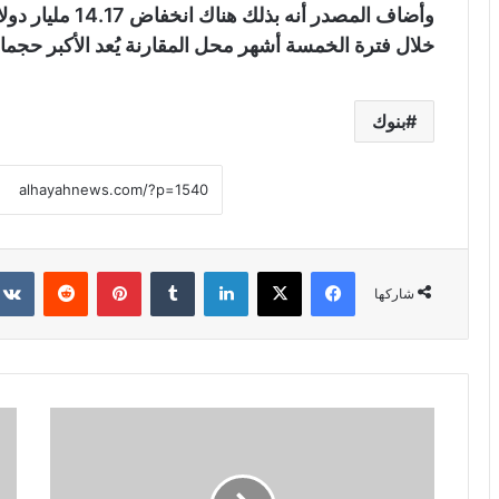
خلال فترة الخمسة أشهر محل المقارنة يُعد الأكبر حجما 
بنوك
فيسبوك
X
لينكدإن
‏Tumblr
بينتيريست
‏Reddit
شاركها