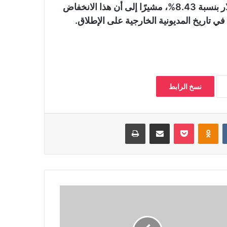
وأضاف المصدر أنه بذلك هناك انخفاض 14.17 مليار دولار بنسبة 8.43%، مشيرًا إلى أن هذا الانخفاض
في تاريخ المديونية الخارجية على الإطلاق.
نسخ الرابط
‏VKontakte
Odnoklassniki
بوكيت
مشاركة عبر البريد
طباعة