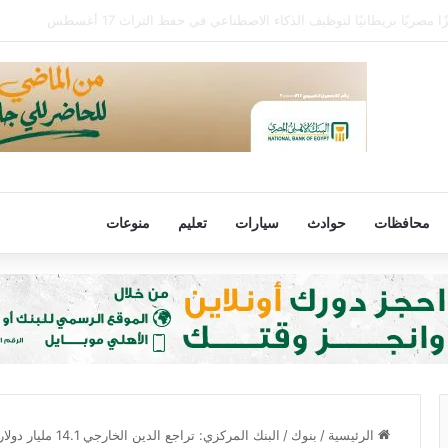
ت ديفوار وسويسرا بالعيد القومي وجامايكا بعيد الاستقلال
محافظات
حوادث
سيارات
تعليم
منوعات
الرئيسية
/
بنوك
/
البنك المركزي: تراجع الدين الخارجي 14.1 مليار دولار بنهاية مايو الماضي