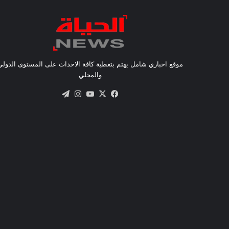
موقع اخباري شامل يهتم بتغطية كافة الاحداث على المستوى الدولي
والمحلي
X
فيسبوك
يوتيوب
انستقرام
تيلقرام