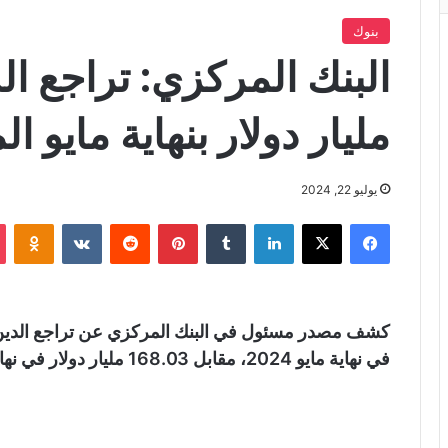
بنوك
مليار دولار بنهاية مايو ا
يوليو 22, 2024
فيسبوك
X
لينكدإن
‏Tumblr
بينتيريست
‏Reddit
‏VKontakte
Odnoklassniki
في نهاية مايو 2024، مقابل 168.03 مليار دولار في نهاية ديسمبر 2023.