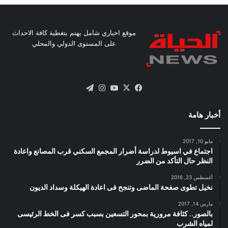
موقع اخباري شامل يهتم بتغطية كافة الاحداث
على المستوى الدولي والمحلي
X
فيسبوك
يوتيوب
انستقرام
تيلقرام
أخبار هامة
مايو 10, 2017
اجتماع في اسيوط لدراسة أضرار المجمع السكني قرب المصانع واعادة
النظر حال التأكد من الضرر
أغسطس 23, 2016
نخيل تطوى صفحة الماضى وتنجح فى اعادة الهيكلة وسداد الديون
مارس 14, 2017
بالصور.. كثافة مرورية بمحور التسعين بسبب كسر فى الخط الرئيسى
لمياه الشرب