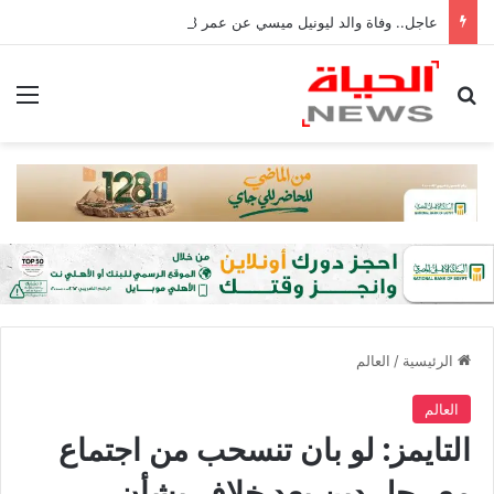
عاجل.. وفاة والد ليونيل ميسي عن عمر 68 عامًا في الأرجنتين
بحث عن
الق
الرئيسية
/
العالم
العالم
التايمز: لو بان تنسحب من اجتماع
مع رجل دين بعد خلاف بشأن