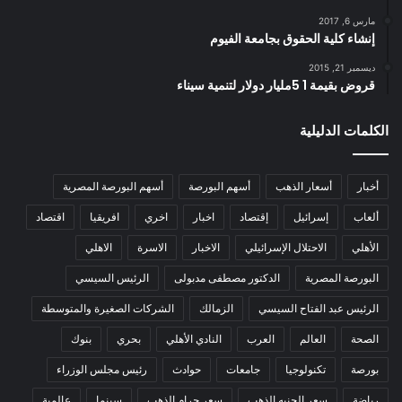
مارس 6, 2017
إنشاء كلية الحقوق بجامعة الفيوم
ديسمبر 21, 2015
قروض بقيمة 1 5مليار دولار لتنمية سيناء
الكلمات الدليلية
أخبار
أسعار الذهب
أسهم البورصة
أسهم البورصة المصرية
ألعاب
إسرائيل
إقتصاد
اخبار
اخري
افريقيا
اقتصاد
الأهلي
الاحتلال الإسرائيلي
الاخبار
الاسرة
الاهلي
البورصة المصرية
الدكتور مصطفى مدبولى
الرئيس السيسي
الرئيس عبد الفتاح السيسي
الزمالك
الشركات الصغيرة والمتوسطة
الصحة
العالم
العرب
النادي الأهلي
بحري
بنوك
بورصة
تكنولوجيا
جامعات
حوادث
رئيس مجلس الوزراء
رياضة
سعر الجنيه الذهب
سعر جرام الذهب
سينما
عالمية