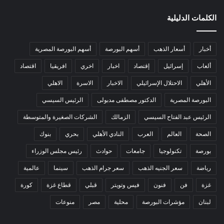
الكلمات الدليلية
أخبار
أسعار الذهب
أسهم البورصة
أسهم البورصة المصرية
ألعاب
إسرائيل
إقتصاد
اخبار
اخري
افريقيا
اقتصاد
الأهلي
الاحتلال الإسرائيلي
الاخبار
الاسرة
الاهلي
البورصة المصرية
الدكتور مصطفى مدبولى
الرئيس السيسي
الرئيس عبد الفتاح السيسي
الزمالك
الشركات الصغيرة والمتوسطة
الصحة
العالم
العرب
النادي الأهلي
بحري
بنوك
بورصة
تكنولوجيا
جامعات
حوادث
رئيس مجلس الوزراء
رياضة
سعر الجنيه الذهب
سعر جرام الذهب
سينما
عالمية
غزة
فن
فنون
فيس وتويتر
قبلي
قطاع غزة
كورة
لبنان
مؤشرات البورصة
محلية
مصر
منوعات