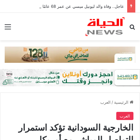
عاجل.. وفاة والد ليونيل ميسي عن عمر 68 عامًا في الأرجنتين
بحث عن
الق
الرئيسية
/
العرب
العرب
الخارجية السودانية تؤكد استمرار
التواصل المباشر مع أمريكا