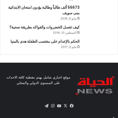
56673 ألف طالباً وطالبة يؤدون امتحان الابتدائية
ببنى سويف
مايو 9, 2016
كيف تغسل الخضروات والفواكه بطريقة صحية؟
أغسطس 10, 2016
الحكم بالإعدام على مغتصب الطفلة هدى بالمنيا
مايو 3, 2017
موقع اخباري شامل يهتم بتغطية كافة الاحداث
على المستوى الدولي والمحلي
X
فيسبوك
يوتيوب
انستقرام
تيلقرام