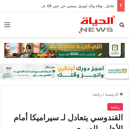
عاجل.. وفاة والد ليونيل ميسي عن عمر 68 عامًا في الأرجنتين
بحث عن
الق
الرئيسية
/
رياضة
رياضة
القندوسي يتعادل لـ سيراميكا أمام
الأهلي بالدوري