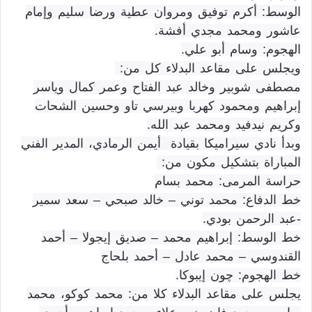
الوسط: أكرم توفيق ومروان عطية ورضا سليم وإمام
عاشور ومحمد مجدي أفشة.
الهجوم: وسام أبو علي.
ويجلس على مقاعد البدلاء كل من:
مصطفى شوبير وخالد عبد الفتاح وعمر كمال وياسر
إبراهيم ومحمود كهربا وبيرسي تاو وحسين الشحات
وكريم نيدفيد ومحمد عبد الله.
وبدأ نادي سيراميكا بقيادة أيمن الرمادي، المدير الفني
المباراة بتشكيل مكون من:
حراسة المرمى: محمد بسام
خط الدفاع: محمد توني – خالد صبحي – سعد سمير
-عبد الرحمن بودي.
خط الوسط: إبراهيم محمد – صديق إيجولا – أحمد
القندوسي – محمد عادل – أحمد بلحاج
خط الهجوم: چون إيبوكا.
يجلس على مقاعد البدلاء كلا من: محمد كوكو، محمد