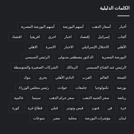
الكلمات الدليلية
أخبار
أسعار الذهب
أسهم البورصة
أسهم البورصة المصرية
ألعاب
إسرائيل
إقتصاد
اخبار
اخري
افريقيا
اقتصاد
الأهلي
الاحتلال الإسرائيلي
الاخبار
الاسرة
الاهلي
البورصة المصرية
الدكتور مصطفى مدبولى
الرئيس السيسي
الرئيس عبد الفتاح السيسي
الزمالك
الشركات الصغيرة والمتوسطة
الصحة
العالم
العرب
النادي الأهلي
بحري
بنوك
بورصة
تكنولوجيا
جامعات
حوادث
رئيس مجلس الوزراء
رياضة
سعر الجنيه الذهب
سعر جرام الذهب
سينما
عالمية
غزة
فن
فنون
فيس وتويتر
قبلي
قطاع غزة
كورة
لبنان
مؤشرات البورصة
محلية
مصر
منوعات