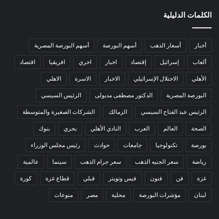
الكلمات الدليلية
أخبار
أسعار الذهب
أسهم البورصة
أسهم البورصة المصرية
ألعاب
إسرائيل
إقتصاد
اخبار
اخري
افريقيا
اقتصاد
الأهلي
الاحتلال الإسرائيلي
الاخبار
الاسرة
الاهلي
البورصة المصرية
الدكتور مصطفى مدبولى
الرئيس السيسي
الرئيس عبد الفتاح السيسي
الزمالك
الشركات الصغيرة والمتوسطة
الصحة
العالم
العرب
النادي الأهلي
بحري
بنوك
بورصة
تكنولوجيا
جامعات
حوادث
رئيس مجلس الوزراء
رياضة
سعر الجنيه الذهب
سعر جرام الذهب
سينما
عالمية
غزة
فن
فنون
فيس وتويتر
قبلي
قطاع غزة
كورة
لبنان
مؤشرات البورصة
محلية
مصر
منوعات