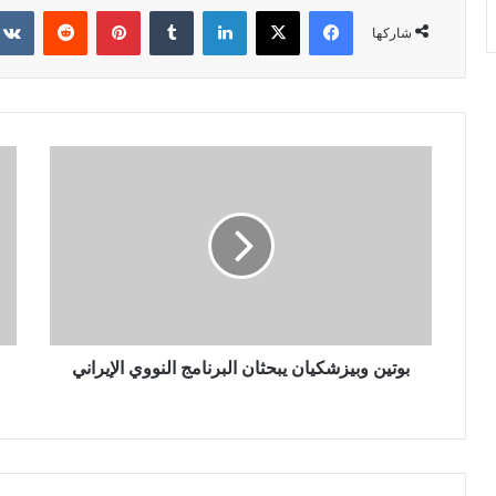
فيسبوك
X
لينكدإن
بينتيريست
شاركها
بوتين وبيزشكيان يبحثان البرنامج النووي الإيراني