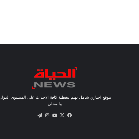
موقع اخباري شامل يهتم بتغطية كافة الاحداث على المستوى الدولي
والمحلي
X
فيسبوك
يوتيوب
انستقرام
تيلقرام