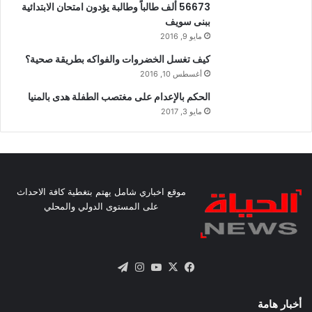
56673 ألف طالباً وطالبة يؤدون امتحان الابتدائية
ببنى سويف
مايو 9, 2016
كيف تغسل الخضروات والفواكه بطريقة صحية؟
أغسطس 10, 2016
الحكم بالإعدام على مغتصب الطفلة هدى بالمنيا
مايو 3, 2017
موقع اخباري شامل يهتم بتغطية كافة الاحداث
على المستوى الدولي والمحلي
X
فيسبوك
يوتيوب
انستقرام
تيلقرام
أخبار هامة