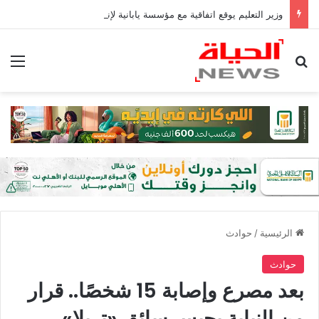
وزير التعليم يوقع اتفاقية مع مؤسسة يابانية لإنشاء منصة قومية لمتابعة الطلاب| صور
بحث عن
الق
الرئيسية
/
حوادث
حوادث
بعد مصرع وإصابة 15 شخصًا.. قرار
من النيابة بحبس سائق «تريلا»