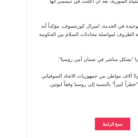
اه السورية، بعد أن أعلنت في ديسمبر أنها
حيدة في الخدمة، اميرال كوزنتسوف، مؤكداً أنه
ئة الظروف لمواصلة محادثات السلام بين الحكومة
يا "بشكل مباشر في ضمان أمن روسيا".
وتقول أجهزة الأمن الروسية إن "نحو 4 آلاف مواطن روسي و5 آلاف مواطن من جمهوريات الاتحاد السوفياتي
ً كبيراً" بالنسبة إلى روسيا وفقاً لبوتين.
نسخ الرابط