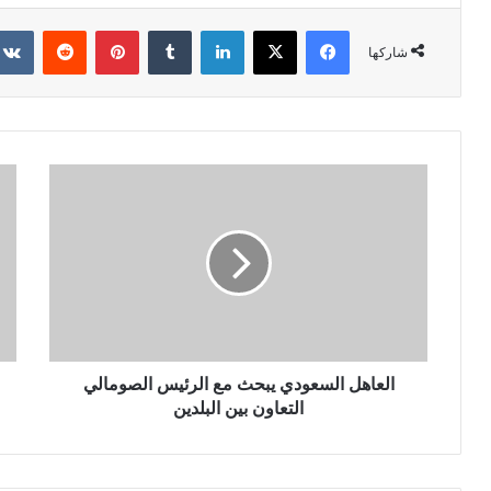
فيسبوك
X
لينكدإن
‏Tumblr
بينتيريست
‏Reddit
شاركها
العاهل السعودي يبحث مع الرئيس الصومالي
التعاون بين البلدين