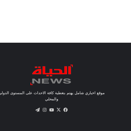
موقع اخباري شامل يهتم بتغطية كافة الاحداث على المستوى الدولي
والمحلي
X
فيسبوك
يوتيوب
انستقرام
تيلقرام