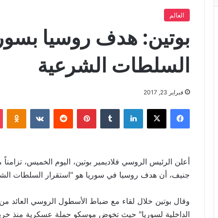
العالم
بوتين: هدف روسيا بسوري
السلطات الشرعية
فبراير 23, 2017
فيسبوك
X
لينكدإن
‏Tumblr
بينتيريست
‏Reddit
‏VKontakte
Odnoklassniki
أعلن الرئيس الروسي فلاديمير بوتين، اليوم الخميس، تزامنا
جنيف، أن هدف روسيا في سوريا هو "استقرار السلطات الشر
وقال بوتين خلال لقاء مع ضباط الأسطول الروسي العائد من 
الداخلية لسوريا" حيث تخوض موسكو حملة عسكرية منذ خريف عام 2015 لدعم نظام الرئيس ب