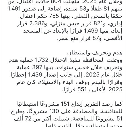
وخلال عام 2025، سُجلت 804 حالات اعتقال، من
بينهم 81 طفلًا و53 سيدة، إضافة إلى صدور 1.491
حكمًا بالسجن الفعلي، بينها 755 حكم اعتقال
إداري، و821 قرار حبس منزلي، و2.386 قرار
إبعاد، منها 1.499 قرارًا بالإبعاد عن المسجد
الأقصى، و87 قرار منع سفر.
هدم وتجريف واستيطان
ووثقت المحافظة تنفيذ الاحتلال 1.732 عملية هدم
وتجريف خلال خمس سنوات، بينها 397 عملية
خلال عام 2025، إلى جانب إصدار 1.439 إخطارًا
وقرارًا بالهدم ووقف البناء والاستيلاء، كان عام
2025 الأعلى بـ551 قرارًا.
كما رصد التقرير إيداع 151 مشروعًا استيطانيًا
للمناقشة، والمصادقة على 130 مشروعًا، وطرح
51 مشروعًا للمناقصة، شملت أكثر من 72 ألف
وحدة استيطانية خلال الفترة ذاتها.