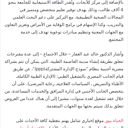
بالإضافة إلى مركز للأبحاث، وتُقدر الطاقة الاستيعابية للجامعة بنحو
4 آلاف طالب، وذلك بهدف توفير تعليم متخصص ومتميز في
المجالات الصحية التطبيقية، مع التركيز على دعم البحث العلمي
والتدريب، وكذا الإسهام في برامج الوقاية من الأمراض وتعزيز التعاون
مع الجهات المعنية وتنظيم مبادرات توعوية تهدف إلى خدمة
المجتمع.
وأشار الدكتور خالد عبد الغفار – خلال الاجتماع – إلى عدة مقترحات
تتعلق بطريقة إنشاء مدينة العاصمة الطبية، التي يمكن أن تتم بشراكة
مصرية أجنبية بنظام “نموذج الإدارة المشتركة(ppp)”، عن طريق
قيام الجانب المصري بالتشغيل الطبي: (الإدارة الطبية الكاملةـ
الأطباء والتمريض ـ السياسات العلاجيةـ رعاية المرضى)، على أن
يتخصص الجانب الأجنبي في إدارة المرافق والخدمات المساعدة، من
خلال عقد تشغيل لعدة سنوات، مشيرا إلى أن هناك عددا من العروض
تتعلق بذلك سيتم بحثها مع الجهات المتقدمة.
الحياة نيوز
موقع إخباري شامل يهتم بتغطية كافة الأحداث على
المستوى الدولي والمحلي ورصد أهم الأخبار و
الاقتصاد
أسعار