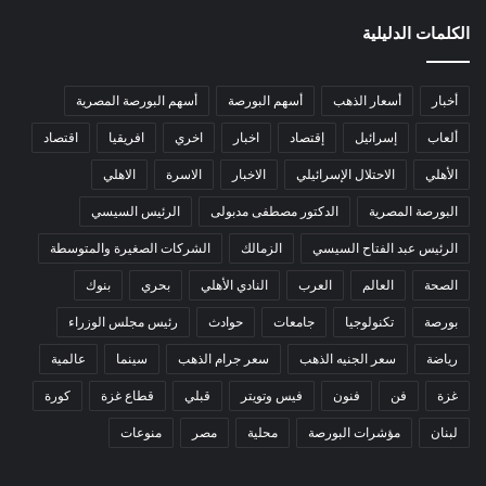
الكلمات الدليلية
أخبار
أسعار الذهب
أسهم البورصة
أسهم البورصة المصرية
ألعاب
إسرائيل
إقتصاد
اخبار
اخري
افريقيا
اقتصاد
الأهلي
الاحتلال الإسرائيلي
الاخبار
الاسرة
الاهلي
البورصة المصرية
الدكتور مصطفى مدبولى
الرئيس السيسي
الرئيس عبد الفتاح السيسي
الزمالك
الشركات الصغيرة والمتوسطة
الصحة
العالم
العرب
النادي الأهلي
بحري
بنوك
بورصة
تكنولوجيا
جامعات
حوادث
رئيس مجلس الوزراء
رياضة
سعر الجنيه الذهب
سعر جرام الذهب
سينما
عالمية
غزة
فن
فنون
فيس وتويتر
قبلي
قطاع غزة
كورة
لبنان
مؤشرات البورصة
محلية
مصر
منوعات