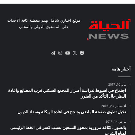
موقع اخباري شامل يهتم بتغطية كافة الاحداث
على المستوى الدولي والمحلي
X
فيسبوك
يوتيوب
انستقرام
تيلقرام
أخبار هامة
مايو 10, 2017
اجتماع في اسيوط لدراسة أضرار المجمع السكني قرب المصانع واعادة
النظر حال التأكد من الضرر
أغسطس 23, 2016
نخيل تطوى صفحة الماضى وتنجح فى اعادة الهيكلة وسداد الديون
مارس 14, 2017
بالصور.. كثافة مرورية بمحور التسعين بسبب كسر فى الخط الرئيسى
لمياه الشرب