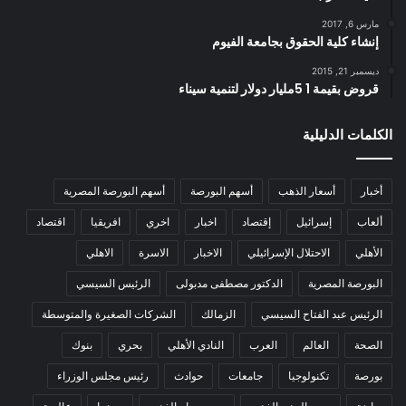
مارس 6, 2017
إنشاء كلية الحقوق بجامعة الفيوم
ديسمبر 21, 2015
قروض بقيمة 1 5مليار دولار لتنمية سيناء
الكلمات الدليلية
أخبار
أسعار الذهب
أسهم البورصة
أسهم البورصة المصرية
ألعاب
إسرائيل
إقتصاد
اخبار
اخري
افريقيا
اقتصاد
الأهلي
الاحتلال الإسرائيلي
الاخبار
الاسرة
الاهلي
البورصة المصرية
الدكتور مصطفى مدبولى
الرئيس السيسي
الرئيس عبد الفتاح السيسي
الزمالك
الشركات الصغيرة والمتوسطة
الصحة
العالم
العرب
النادي الأهلي
بحري
بنوك
بورصة
تكنولوجيا
جامعات
حوادث
رئيس مجلس الوزراء