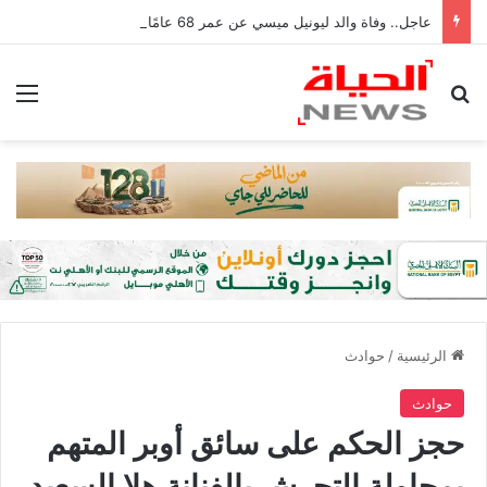
عاجل.. وفاة والد ليونيل ميسي عن عمر 68 عامًا في الأرجنتين
بحث عن
الق
الرئيسية
/
حوادث
حوادث
حجز الحكم على سائق أوبر المتهم
بمحاولة التحرش بالفنانة هلا السعيد