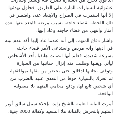
الدعوي تخرج من السيارة تصرخ فيه وتشير بإشارات
عشوائية للسيارات المارة على الطريق، فحاول تهدئتها
إلا أنها استمرت في الصراخ والابتعاد عنه، واضطر في
تلك اللحظة لقضاء حاجته بسبب مرضه فابتعد عنها لعدة
أمتار وانتهى من قضاء حاجته وعاد إليها.
واشار دفاع المتهم، إلى أنه عندما عاد إليها أكد عدم نيته
في أذيتها وأنه مريض واستدعى الأمر قضاء حاجته
بسرعة شديدة، فعلم أنها اتصلت هاتفيا بأحد الأشخاص
ليأتي ويقلها وطلبت منه إنزال حقائبها من السيارة
وتوقف بجانبها لدقائق حتى يحضر من يقلها بموافقتها،
ثم تحرك بالسيارة خوفا من التعدي عليه بالضرب من
أي شخص تابع لها، ودفع محامي المتهم بلا معقولية
الواقعة.
أمرت النيابة العامة بالشيخ زايد، بإخلاء سيبل سائق أوبر
المتهم بالتحرش بالفنانة هلا السعيد وكفالة 2000 جنية،