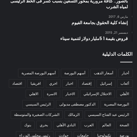
بالصور.. كثافة مرورية بمحور التسعين بسبب كسر فى الخط الرئيسى
لمياه الشرب
مارس 6, 2017
إنشاء كلية الحقوق بجامعة الفيوم
ديسمبر 21, 2015
قروض بقيمة 1 5مليار دولار لتنمية سيناء
الكلمات الدليلية
أخبار
أسعار الذهب
أسهم البورصة
أسهم البورصة المصرية
ألعاب
إسرائيل
إقتصاد
اخبار
اخري
افريقيا
اقتصاد
الأهلي
الاحتلال الإسرائيلي
الاخبار
الاسرة
الاهلي
البورصة المصرية
الدكتور مصطفى مدبولى
الرئيس السيسي
الرئيس عبد الفتاح السيسي
الزمالك
الشركات الصغيرة والمتوسطة
الصحة
العالم
العرب
النادي الأهلي
بحري
بنوك
بورصة
تكنولوجيا
جامعات
حوادث
رئيس مجلس الوزراء