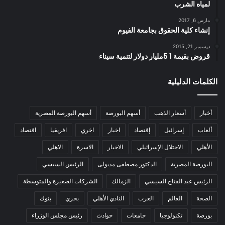
لمياه الشرب
مارس 6, 2017
إنشاء كلية الحقوق بجامعة الفيوم
ديسمبر 21, 2015
قروض بقيمة 1 5مليار دولار لتنمية سيناء
الكلمات الدليلية
أخبار
أسعار الذهب
أسهم البورصة
أسهم البورصة المصرية
ألعاب
إسرائيل
إقتصاد
اخبار
اخري
افريقيا
اقتصاد
الأهلي
الاحتلال الإسرائيلي
الاخبار
الاسرة
الاهلي
البورصة المصرية
الدكتور مصطفى مدبولى
الرئيس السيسي
الرئيس عبد الفتاح السيسي
الزمالك
الشركات الصغيرة والمتوسطة
الصحة
العالم
العرب
النادي الأهلي
بحري
بنوك
بورصة
تكنولوجيا
جامعات
حوادث
رئيس مجلس الوزراء