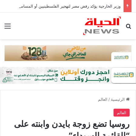
وزير الخارجية يؤكد رفض مصر لتهجير الفلسطينيين أو المساس بالوضع فى القدس
بحث عن
الق
الرئيسية
/
العالم
العالم
روسيا تضع زوجة بايدن وابنته على
“القائمة السوداء”