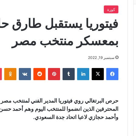
كورة
فيتوريا يستقبل طارق ح
بمعسكر منتخب مصر
سبتمبر 19, 2022
فيسبوك
X
لينكدإن
‏Tumblr
بينتيريست
‏Reddit
‏VKontakte
Odnoklassniki
حرص البرتغالي روي فيتوريا المدير الفني لمنتخب مصر ا
المحترفين الذين انضموا للمنتخب اليوم وهم أحمد حسن 
وأحمد حجازي لاعبا اتحاد جدة السعودي.