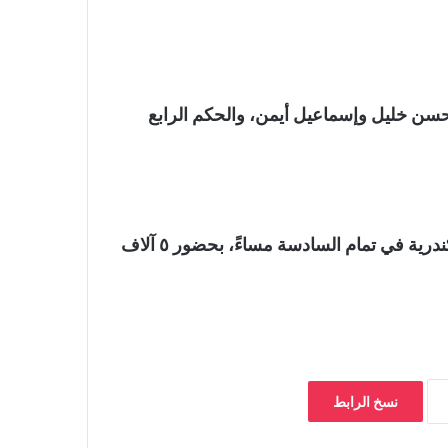
 حسن خليل وإسماعيل أيمن، والحكم الرابع
ويخوض منتخب مصر المباراتين على ملعب إستاد الإسكندرية في تمام السادسة مساءً، بحضور ٥ آلاف
نسخ الرابط