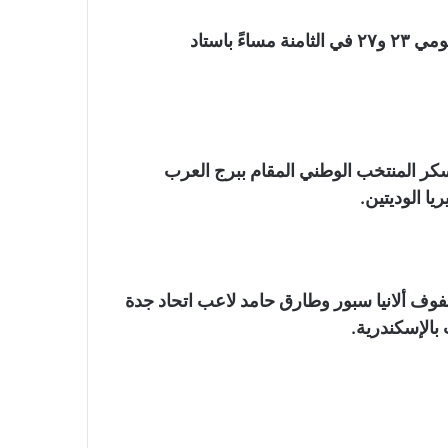
ويستعد منتخب مصر لوديتي النيجر وليبيريا المقرر لهما يومي ٢٣ و٢٧ في الثامنة مساءً باستاد
ر المنتخب الوطني المقام ببرج العرب
يا الوديتين.
وف ألانيا سبور وطارق حامد لاعب اتحاد جدة
بالإسكندرية.