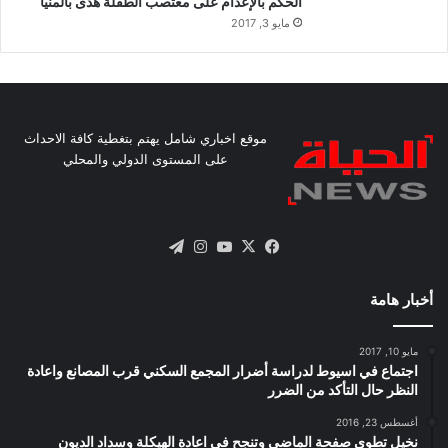
الحكم بالإعدام على مغتصب الطفلة هدى بالمنيا
مايو 3, 2017
موقع اخباري شامل يهتم بتغطية كافة الاحداث
على المستوى الدولي والمحلي
X
فيسبوك
يوتيوب
انستقرام
تيلقرام
أخبار هامة
مايو 10, 2017
اجتماع في اسيوط لدراسة أضرار المجمع السكني قرب المصانع واعادة
النظر حال التأكد من الضرر
أغسطس 23, 2016
نخيل تطوى صفحة الماضى وتنجح فى اعادة الهيكلة وسداد الديون