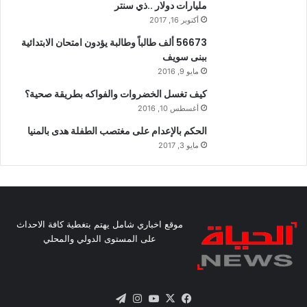
مليارات دولار ..ذي سنتر
أكتوبر 16, 2017
56673 ألف طالباً وطالبة يؤدون امتحان الابتدائية
ببنى سويف
مايو 9, 2016
كيف تغسل الخضروات والفواكه بطريقة صحية؟
أغسطس 10, 2016
الحكم بالإعدام على مغتصب الطفلة هدى بالمنيا
مايو 3, 2017
موقع اخباري شامل يهتم بتغطية كافة الاحداث
على المستوى الدولي والمحلي
X
فيسبوك
يوتيوب
انستقرام
تيلقرام