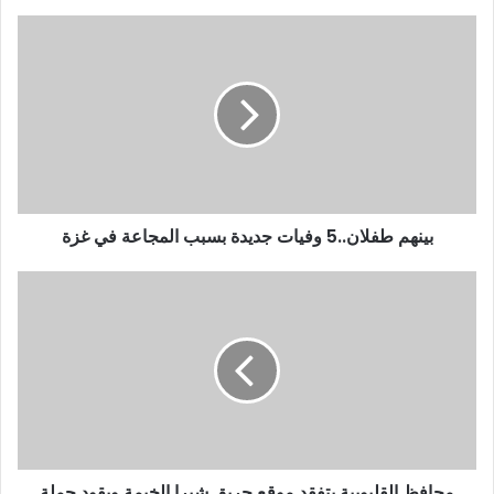
بينهم طفلان..5 وفيات جديدة بسبب المجاعة في غزة
محافظ القليوبية يتفقد موقع حريق شبرا الخيمة ويقود حملة