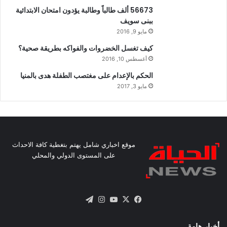
56673 ألف طالباً وطالبة يؤدون امتحان الابتدائية
ببنى سويف
مايو 9, 2016
كيف تغسل الخضروات والفواكه بطريقة صحية؟
أغسطس 10, 2016
الحكم بالإعدام على مغتصب الطفلة هدى بالمنيا
مايو 3, 2017
موقع اخباري شامل يهتم بتغطية كافة الاحداث
على المستوى الدولي والمحلي
X
فيسبوك
يوتيوب
انستقرام
تيلقرام
أخبار هامة