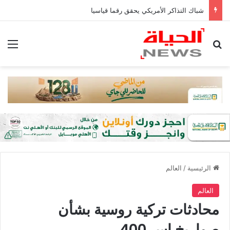
شباك التذاكر الأمريكي يحقق رقما قياسيا
بحث عن
الق
الرئيسية
/
العالم
العالم
محادثات تركية روسية بشأن
صواريخ إس 400