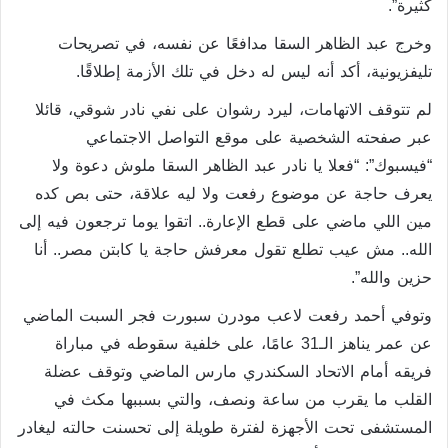
كثيرة”.
وخرج عبد الظاهر السقا مدافعًا عن نفسه، في تصريحات
تليفزيونية، أكد أنه ليس له دخل في تلك الأزمة إطلاقًا.
لم تتوقف الاتهامات، ليرد رشوان على نفي نادر شوقي، قائلا
عبر صفحته الشخصية على موقع التواصل الاجتماعي
“فيسبوك”: “فعلا يا نادر عبد الظاهر السقا ملوش دعوة ولا
يعرف حاجة عن موضوع رفعت ولا ليه علاقة، حتى بص كده
مين اللي ماضي على قطع الإعارة.. اتقوا يوما ترجعون فيه إلى
الله.. مش عيب تطلع تقول معرفش حاجة يا كابتن مصر.. أنا
حزين والله”.
وتوفي أحمد رفعت لاعب مودرن سبورت فجر السبت الماضي
عن عمر يناهز الـ31 عامًا، على خلفية سقوطه في مباراة
فريقه أمام الاتحاد السكندري مارس الماضي وتوقف عضلة
القلب ما يقرب من ساعة ونصف، والتي بسببها مكث في
المستشفى تحت الأجهزة لفترة طويلة إلى تحسنت حالته ليغادر