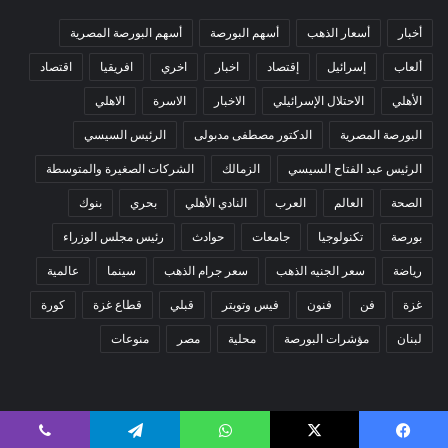
أخبار
أسعار الذهب
أسهم البورصة
أسهم البورصة المصرية
ألعاب
إسرائيل
إقتصاد
اخبار
اخري
افريقيا
اقتصاد
الأهلي
الاحتلال الإسرائيلي
الاخبار
الاسرة
الاهلي
البورصة المصرية
الدكتور مصطفى مدبولى
الرئيس السيسي
الرئيس عبد الفتاح السيسي
الزمالك
الشركات الصغيرة والمتوسطة
الصحة
العالم
العرب
النادي الأهلي
بحري
بنوك
بورصة
تكنولوجيا
جامعات
حوادث
رئيس مجلس الوزراء
رياضة
سعر الجنيه الذهب
سعر جرام الذهب
سينما
عالمية
غزة
فن
فنون
فيس وتويتر
قبلي
قطاع غزة
كورة
لبنان
مؤشرات البورصة
محلية
مصر
منوعات