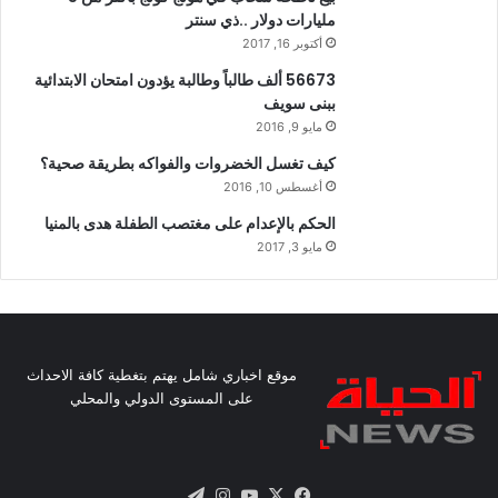
مليارات دولار ..ذي سنتر
أكتوبر 16, 2017
56673 ألف طالباً وطالبة يؤدون امتحان الابتدائية
ببنى سويف
مايو 9, 2016
كيف تغسل الخضروات والفواكه بطريقة صحية؟
أغسطس 10, 2016
الحكم بالإعدام على مغتصب الطفلة هدى بالمنيا
مايو 3, 2017
موقع اخباري شامل يهتم بتغطية كافة الاحداث
على المستوى الدولي والمحلي
X
فيسبوك
يوتيوب
انستقرام
تيلقرام