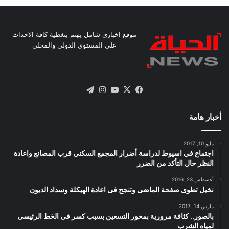
موقع اخباري شامل يهتم بتغطية كافة الاحداث
على المستوى الدولي والمحلي
X
فيسبوك
يوتيوب
انستقرام
تيلقرام
أخبار هامة
مايو 10, 2017
اجتماع في اسيوط لدراسة أضرار المجمع السكني قرب المصانع واعادة
النظر حال التأكد من الضرر
أغسطس 23, 2016
نخيل تطوى صفحة الماضى وتنجح فى اعادة الهيكلة وسداد الديون
مارس 14, 2017
بالصور.. كثافة مرورية بمحور التسعين بسبب كسر فى الخط الرئيسى
لمياه الشرب