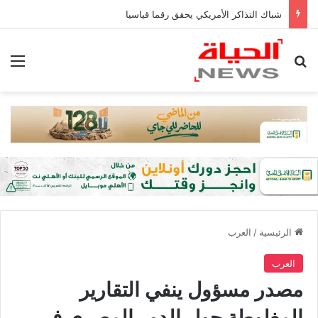
شباك التذاكر الأمريكي يحقق رقما قياسيا
بحث عن
الق
الرئيسية
/
العرب
العرب
مصدر مسؤول ينفي التقارير
المغلوطة حول الدور المصري في