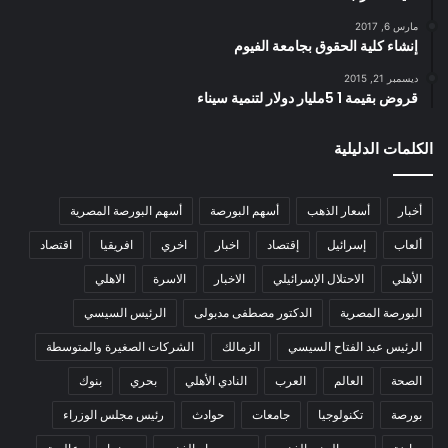
مارس 6, 2017
إنشاء كلية الحقوق بجامعة الفيوم
ديسمبر 21, 2015
قروض بقيمة 1 5مليار دولار لتنمية سيناء
الكلمات الدليلية
أخبار
أسعار الذهب
أسهم البورصة
أسهم البورصة المصرية
ألعاب
إسرائيل
إقتصاد
اخبار
اخري
افريقيا
اقتصاد
الأهلي
الاحتلال الإسرائيلي
الاخبار
الاسرة
الاهلي
البورصة المصرية
الدكتور مصطفى مدبولى
الرئيس السيسي
الرئيس عبد الفتاح السيسي
الزمالك
الشركات الصغيرة والمتوسطة
الصحة
العالم
العرب
النادي الأهلي
بحري
بنوك
بورصة
تكنولوجيا
جامعات
حوادث
رئيس مجلس الوزراء