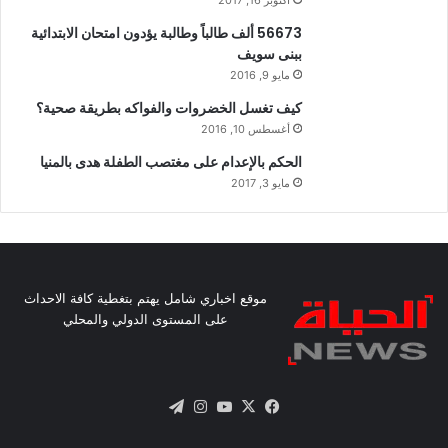
56673 ألف طالباً وطالبة يؤدون امتحان الابتدائية
ببنى سويف
مايو 9, 2016
كيف تغسل الخضروات والفواكه بطريقة صحية؟
أغسطس 10, 2016
الحكم بالإعدام على مغتصب الطفلة هدى بالمنيا
مايو 3, 2017
موقع اخباري شامل يهتم بتغطية كافة الاحداث
على المستوى الدولي والمحلي
X
فيسبوك
يوتيوب
انستقرام
تيلقرام