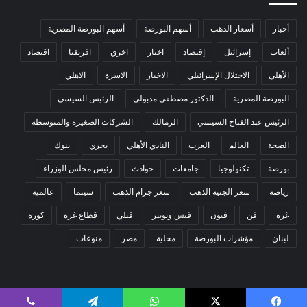
أخبار
أسعار الذهب
أسهم البورصة
أسهم البورصة المصرية
ألعاب
إسرائيل
إقتصاد
اخبار
اخري
افريقيا
اقتصاد
الأهلي
الاحتلال الإسرائيلي
الاخبار
الاسرة
الاهلي
البورصة المصرية
الدكتور مصطفى مدبولى
الرئيس السيسي
الرئيس عبد الفتاح السيسي
الزمالك
الشركات الصغيرة والمتوسطة
الصحة
العالم
العرب
النادي الأهلي
بحري
بنوك
بورصة
تكنولوجيا
جامعات
حوادث
رئيس مجلس الوزراء
رياضة
سعر الجنيه الذهب
سعر جرام الذهب
سينما
عالمية
غزة
فن
فنون
فيس وتويتر
قبلي
قطاع غزة
كورة
لبنان
مؤشرات البورصة
محلية
مصر
منوعات