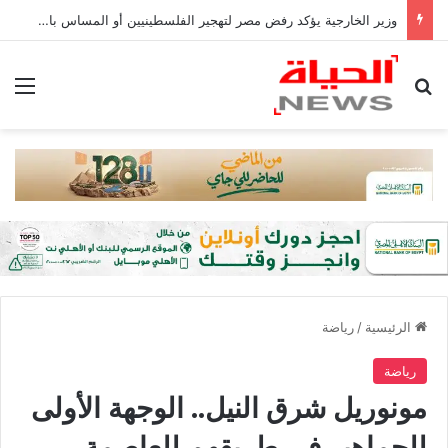
وزير الخارجية يؤكد رفض مصر لتهجير الفلسطينيين أو المساس بالوضع فى القدس
بحث عن
الق
الرئيسية
/
رياضة
رياضة
​مونوريل شرق النيل.. الوجهة الأولى
للجماهير فى طريقهم للعاصمة