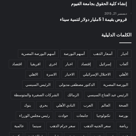
إنشاء كلية الحقوق بجامعة الفيوم
ديسمبر 21, 2015
قروض بقيمة 1 5مليار دولار لتنمية سيناء
الكلمات الدليلية
أخبار
أسعار الذهب
أسهم البورصة
أسهم البورصة المصرية
ألعاب
إسرائيل
إقتصاد
اخبار
اخري
افريقيا
اقتصاد
الأهلي
الاحتلال الإسرائيلي
الاخبار
الاسرة
الاهلي
البورصة المصرية
الدكتور مصطفى مدبولى
الرئيس السيسي
الرئيس عبد الفتاح السيسي
الزمالك
الشركات الصغيرة والمتوسطة
الصحة
العالم
العرب
النادي الأهلي
بحري
بنوك
بورصة
تكنولوجيا
جامعات
حوادث
رئيس مجلس الوزراء
رياضة
سعر الجنيه الذهب
سعر جرام الذهب
سينما
عالمية