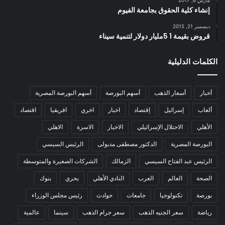
مارس 6, 2017
إنشاء كلية الحقوق بجامعة الفيوم
ديسمبر 21, 2015
قروض بقيمة 1 5مليار دولار لتنمية سيناء
الكلمات الدليلية
أخبار
أسعار الذهب
أسهم البورصة
أسهم البورصة المصرية
ألعاب
إسرائيل
إقتصاد
اخبار
اخري
افريقيا
اقتصاد
الأهلي
الاحتلال الإسرائيلي
الاخبار
الاسرة
الاهلي
البورصة المصرية
الدكتور مصطفى مدبولى
الرئيس السيسي
الرئيس عبد الفتاح السيسي
الزمالك
الشركات الصغيرة والمتوسطة
الصحة
العالم
العرب
النادي الأهلي
بحري
بنوك
بورصة
تكنولوجيا
جامعات
حوادث
رئيس مجلس الوزراء
رياضة
سعر الجنيه الذهب
سعر جرام الذهب
سينما
عالمية