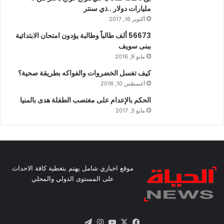
مليارات دولار ..ذي سنتر
أكتوبر 16, 2017
56673 ألف طالباً وطالبة يؤدون امتحان الابتدائية
ببنى سويف
مايو 9, 2016
كيف تغسل الخضروات والفواكه بطريقة صحية؟
أغسطس 10, 2016
الحكم بالإعدام على مغتصب الطفلة هدى بالمنيا
مايو 3, 2017
موقع اخباري شامل يهتم بتغطية كافة الاحداث
على المستوى الدولي والمحلي
X
فيسبوك
يوتيوب
انستقرام
تيلقرام