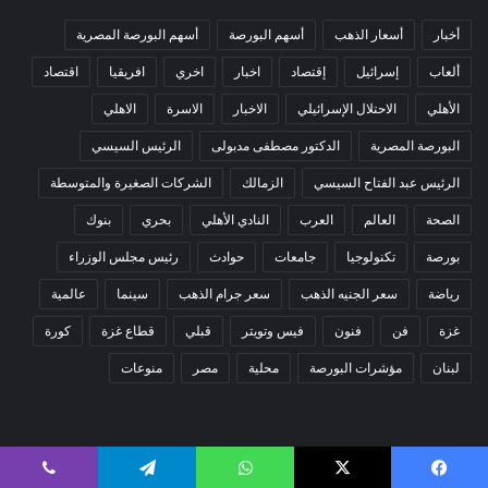
أخبار
أسعار الذهب
أسهم البورصة
أسهم البورصة المصرية
ألعاب
إسرائيل
إقتصاد
اخبار
اخري
افريقيا
اقتصاد
الأهلي
الاحتلال الإسرائيلي
الاخبار
الاسرة
الاهلي
البورصة المصرية
الدكتور مصطفى مدبولى
الرئيس السيسي
الرئيس عبد الفتاح السيسي
الزمالك
الشركات الصغيرة والمتوسطة
الصحة
العالم
العرب
النادي الأهلي
بحري
بنوك
بورصة
تكنولوجيا
جامعات
حوادث
رئيس مجلس الوزراء
رياضة
سعر الجنيه الذهب
سعر جرام الذهب
سينما
عالمية
غزة
فن
فنون
فيس وتويتر
قبلي
قطاع غزة
كورة
لبنان
مؤشرات البورصة
محلية
مصر
منوعات